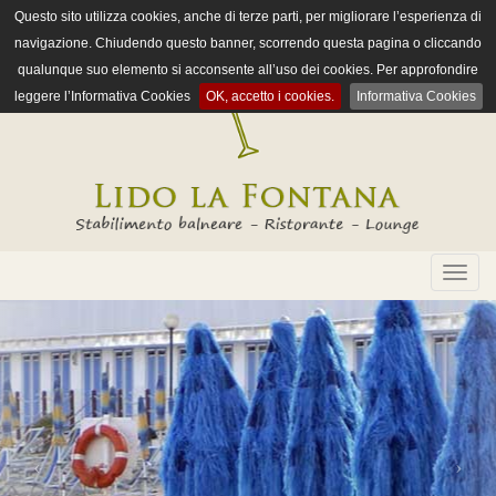
Questo sito utilizza cookies, anche di terze parti, per migliorare l’esperienza di
navigazione. Chiudendo questo banner, scorrendo questa pagina o cliccando
qualunque suo elemento si acconsente all’uso dei cookies. Per approfondire
leggere l’Informativa Cookies
OK, accetto i cookies.
Informativa Cookies
Toggle
naviga